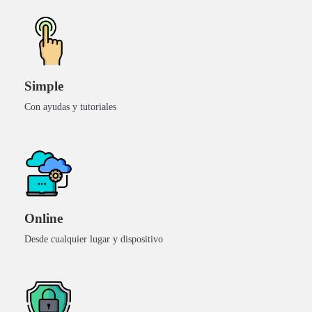
Simple
Con ayudas y tutoriales
SOFTWARE DE GESTIÓN
Online
Automatizá y controlá tu
Desde cualquier lugar y dispositivo
negocio en un solo lugar
Stock, costos, producción, ventas, precios y facturación
en un único sistema.